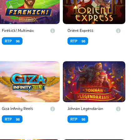
Firekick! Multimax
Orient Express
RTP
96
RTP
98
Giza Infinity Reels
Johnan Legendarian
RTP
98
RTP
98