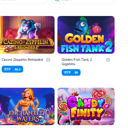
Cazino Zeppelin Reloaded
Golden Fish Tank 2
Gigablox
RTP
96.4
RTP
96