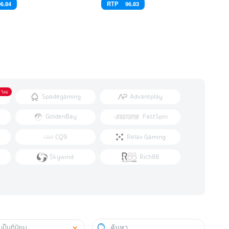
96.84
RTP
96.83
ใหม่
Spadegaming
Advantplay
GoldenBay
FastSpin
CQ9
Relax Gaming
Skywind
Rich88
เป็นที่นิยม