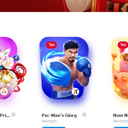
ใหม่
ใหม่
BK8 Starlight Princess
Pac-Man's Glory
Nom N
Nextspin
Nextspi