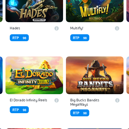
Hades
Multifly!
RTP
98
RTP
98
El Dorado Infinity Reels
Big Bucks Bandits
MegaWays
RTP
98
RTP
98