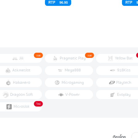
RTP
96.95
RTP
ฮอต
ฮอต
Jili
Pragmatic Play
Yellow Bat
Askmeslot
Mega888
918Kiss
Habanero
Microgaming
Playtech
Dragoon Soft
V-Power
Evoplay
ใหม่
Microslot
เรียงโดย